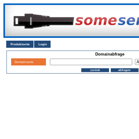
Produktseite
Login
Domainabfrage
Domainname
.